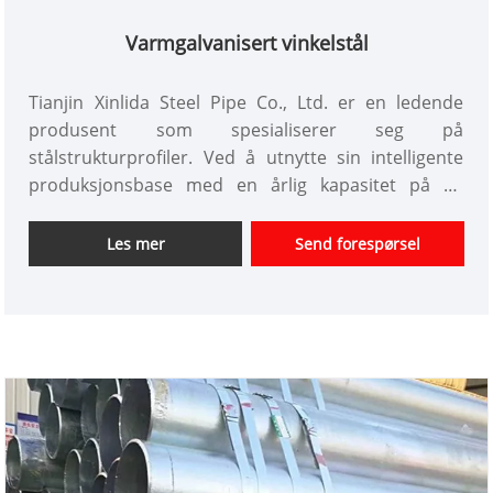
Varmgalvanisert vinkelstål
Tianjin Xinlida Steel Pipe Co., Ltd. er en ledende
produsent som spesialiserer seg på
stålstrukturprofiler. Ved å utnytte sin intelligente
produksjonsbase med en årlig kapasitet på 50
millioner tonn og et omfattende forretningssystem
som integrerer innenlandsk produksjon,
Les mer
Send forespørsel
utenlandske baser og global handel, tilbyr selskapet
tekniske støttetjenester på tvers av flere sektorer,
inkludert konstruksjon, energi og transport.
Produktene eksporteres til Sørøst-Asia, Midtøsten
og andre oversjøiske markeder, for å møte
anskaffelsesbehovene til ulike store innenlandske
og internasjonale prosjekter. Selskapet har formelle
import- og eksportkvalifikasjoner og følger
internasjonale produksjonsstandarder gjennom