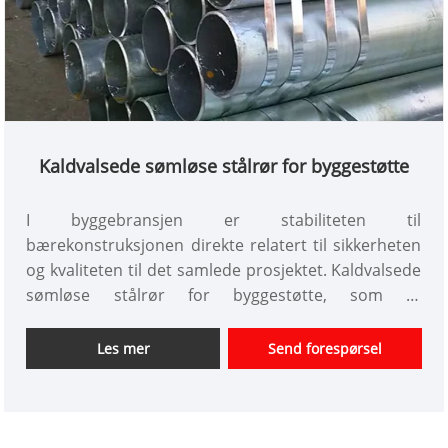
Kaldvalsede sømløse stålrør for byggestøtte
I byggebransjen er stabiliteten til
bærekonstruksjonen direkte relatert til sikkerheten
og kvaliteten til det samlede prosjektet. Kaldvalsede
sømløse stålrør for byggestøtte, som et
nøkkelmateriale i støttesystemet, har blitt
førstevalget for mange ingeniørprosjekter på grunn
Les mer
Send forespørsel
av deres unike produksjonsprosess og overlegne
ytelse.