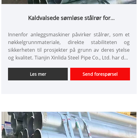
Kaldvalsede sømløse stålrør for
anleggsmaskiner
Innenfor anleggsmaskiner påvirker stålrør, som et
nøkkelgrunnmateriale, direkte stabiliteten og
sikkerheten til prosjekter på grunn av deres ytelse
og kvalitet. Tianjin Xinlida Steel Pipe Co., Ltd. har dyp
ekspertise innen sin kjernevirksomhet for stålrør og
har oppnådd betydelige prestasjoner innen
Les mer
Send forespørsel
forskning og utvikling og produksjon av stålrør for
anleggsmaskiner. Dets kaldvalsede sømløse stålrør
for anleggsmaskiner, med sine utmerkede
egenskaper, har blitt det ideelle valget for en rekke
ingeniørprosjekter.