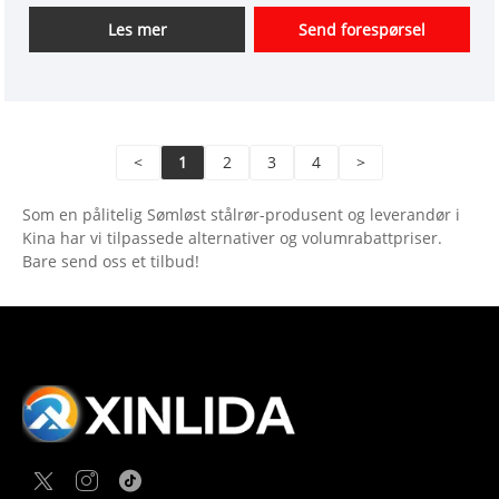
oppnådd bemerkelsesverdige resultater innen
Les mer
Send forespørsel
forskning, utvikling, produksjon og handel med
varmebestandige kaldvalsede sømløse stålrør.
<
1
2
3
4
>
Som en pålitelig Sømløst stålrør-produsent og leverandør i
Kina har vi tilpassede alternativer og volumrabattpriser.
Bare send oss ​​et tilbud!