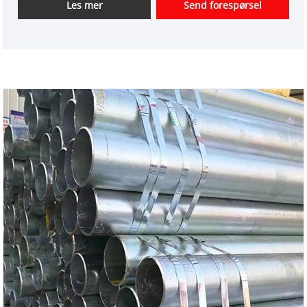
sine unike prosess- og ytelsesfordeler, blitt et
Les mer
Send forespørsel
foretrukket materiale i konstruksjons-, energi- og
transportsektorene.