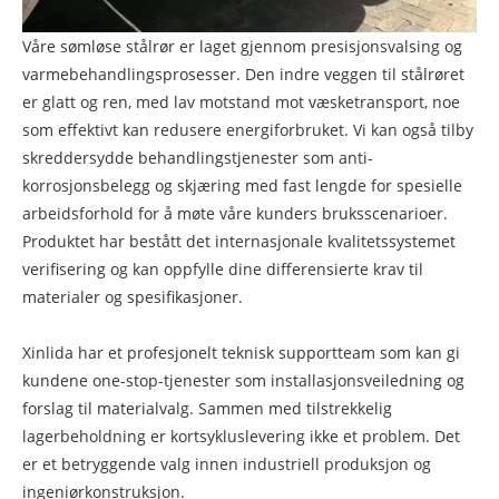
Våre sømløse stålrør er laget gjennom presisjonsvalsing og
varmebehandlingsprosesser. Den indre veggen til stålrøret
er glatt og ren, med lav motstand mot væsketransport, noe
som effektivt kan redusere energiforbruket. Vi kan også tilby
skreddersydde behandlingstjenester som anti-
korrosjonsbelegg og skjæring med fast lengde for spesielle
arbeidsforhold for å møte våre kunders bruksscenarioer.
Produktet har bestått det internasjonale kvalitetssystemet
verifisering og kan oppfylle dine differensierte krav til
materialer og spesifikasjoner.
Xinlida har et profesjonelt teknisk supportteam som kan gi
kundene one-stop-tjenester som installasjonsveiledning og
forslag til materialvalg. Sammen med tilstrekkelig
lagerbeholdning er kortsykluslevering ikke et problem. Det
er et betryggende valg innen industriell produksjon og
ingeniørkonstruksjon.