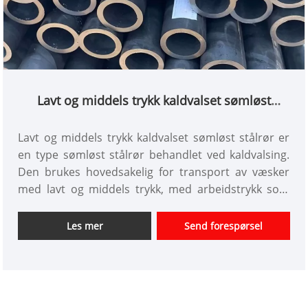
Lavt og middels trykk kaldvalset sømløst
stålrør
Lavt og middels trykk kaldvalset sømløst stålrør er
en type sømløst stålrør behandlet ved kaldvalsing.
Den brukes hovedsakelig for transport av væsker
med lavt og middels trykk, med arbeidstrykk som
vanligvis ikke overstiger 6 MPa. Den har jevn
veggtykkelse, en høy grad av glatthet på indre
Les mer
Send forespørsel
overflate og god dimensjonsnøyaktighet. Det er mye
brukt i konstruksjonsteknikk, energirørledninger og
transportanlegg.