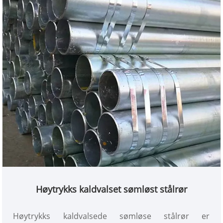
hele prosessen, fra valg av råvarer til
kvalitetskontroll av ferdige produkter. Med stabil
produktkvalitet og effektive forsyningstjenester har
den oppnådd langsiktig tillit fra nasjonale og
internasjonale kjøpere, noe som gjør den til en
pålitelig leverandør av stålkonstruksjonsmaterialer
for ingeniørprosjekter.
Høytrykks kaldvalset sømløst stålrør
Høytrykks kaldvalsede sømløse stålrør er