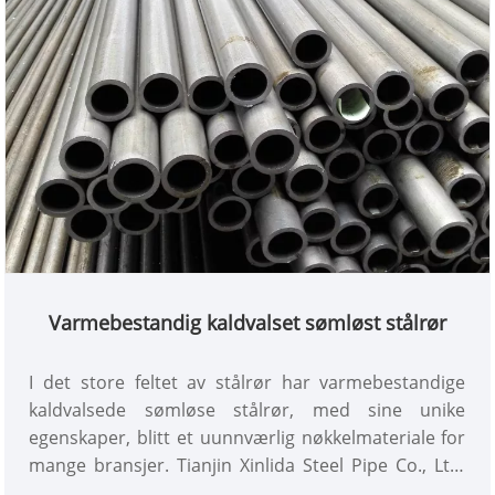
Varmebestandig kaldvalset sømløst stålrør
I det store feltet av stålrør har varmebestandige
kaldvalsede sømløse stålrør, med sine unike
egenskaper, blitt et uunnværlig nøkkelmateriale for
mange bransjer. Tianjin Xinlida Steel Pipe Co., Ltd.
fokuserer på sin kjernevirksomhet i stålrør og har