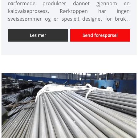
rørformede produkter dannet gjennom en
kaldvalseprosess. Rørkroppen har ingen
sveisesømmer og er spesielt designet for bruk i
høytrykksmiljøer. Kaldvalsing gir høyere
dimensjonsnøyaktighet, jevnere veggtykkelse og
Les mer
Send forespørsel
bedre overflatekvalitet sammenlignet med
varmvalsede produkter. Fraværet av sveisesømmer
er avgjørende; eventuelle defekter under høyt trykk
kan føre til lekkasjer eller til og med sprengninger,
og den sømløse strukturen reduserer denne
risikoen betydelig.