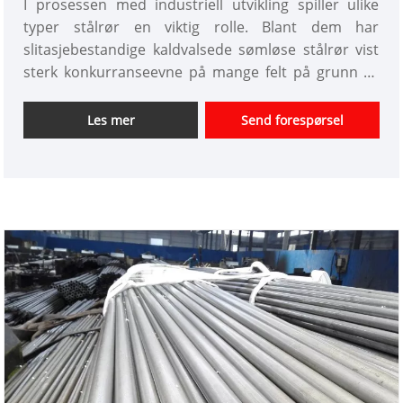
I prosessen med industriell utvikling spiller ulike
typer stålrør en viktig rolle. Blant dem har
slitasjebestandige kaldvalsede sømløse stålrør vist
sterk konkurranseevne på mange felt på grunn av
deres unike egenskaper. Tianjin Xinlida Steel Pipe
Co., Ltd. har en enestående ytelse på dette feltet.
Les mer
Send forespørsel